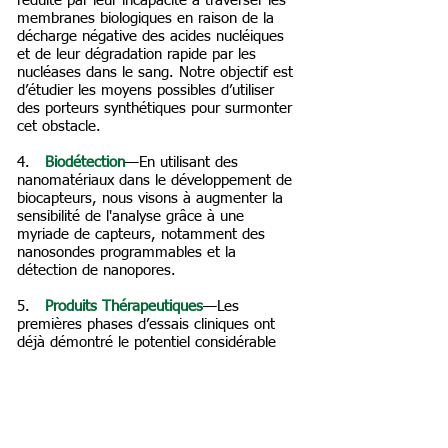
réduite par leur incapacité à traverser les
membranes biologiques en raison de la
décharge négative des acides nucléiques
et de leur dégradation rapide par les
nucléases dans le sang. Notre objectif est
d’étudier les moyens possibles d’utiliser
des porteurs synthétiques pour surmonter
cet obstacle.
4. ​
Biodétection
—En utilisant des
nanomatériaux dans le développement de
biocapteurs, nous visons à augmenter la
sensibilité de l'analyse grâce à une
myriade de capteurs, notamment des
nanosondes programmables et la
détection de nanopores.
5. ​
Produits Thérapeutiques
—Les
premières phases d’essais cliniques ont
déjà démontré le potentiel considérable
des produits pharmaceutiques à base
d’ARN. Notre objectif est de continuer à
développer des nanoparticules d'ARN
susceptibles de s'auto-assembler
activement et de mieux identifier, cibler et